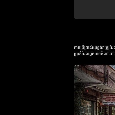
ការប្រើប្រាស់យុទ្ធសាស្ត
ប្រាក់ដែលអ្នកអាចចំណាយប