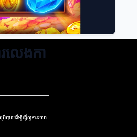
ងការលេងកា
រើបានដើម្បីធ្វើឲ្យមានភាព