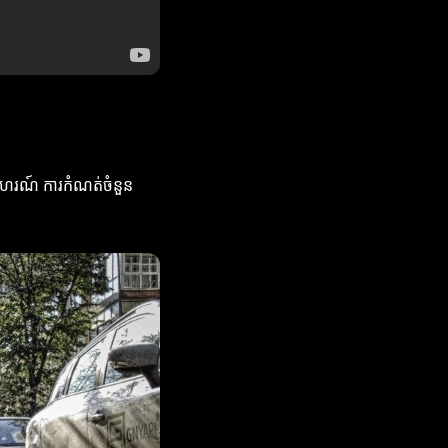
ទាហរណ៍ ការកំណត់ចំនួន