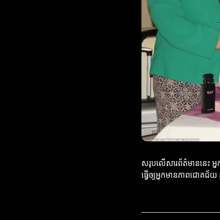
សរុបលើសារព័ត៌មាននេះ អ្ន
ធ្វើឲ្យអ្នកមានភាពជោគជ័យ 