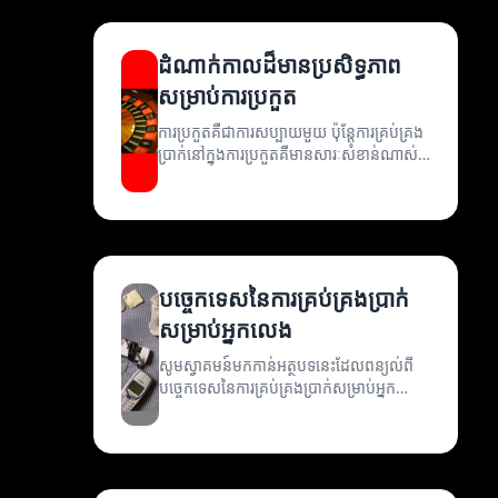
ដំណាក់កាលដ៏មានប្រសិទ្ធភាព
សម្រាប់ការប្រកួត
ការប្រកួតគឺជាការសប្បាយមួយ ប៉ុន្តែការគ្រប់គ្រង
ប្រាក់នៅក្នុងការប្រកួតគឺមានសារៈសំខាន់ណាស់។
អានអត្ថបទនេះដើម្បីស្វែងរកគន្លឹះនិងយុទ្ធសាស្ត្រ
សម្រាប់ការគ្រប់គ្រងប្រាក់ដែលមានប្រសិទ្ធភាព។
បច្ចេកទេសនៃការគ្រប់គ្រងប្រាក់
សម្រាប់អ្នកលេង
សូមស្វាគមន៍មកកាន់អត្ថបទនេះដែលពន្យល់ពី
បច្ចេកទេសនៃការគ្រប់គ្រងប្រាក់សម្រាប់អ្នក
លេង។ យើងនឹងស្វែងយល់ពីវិធីសាស្ត្រដែលអាច
ជួយអ្នកឲ្យមានភាពជោគជ័យក្នុងការប្រកួត
ប្រជែង។