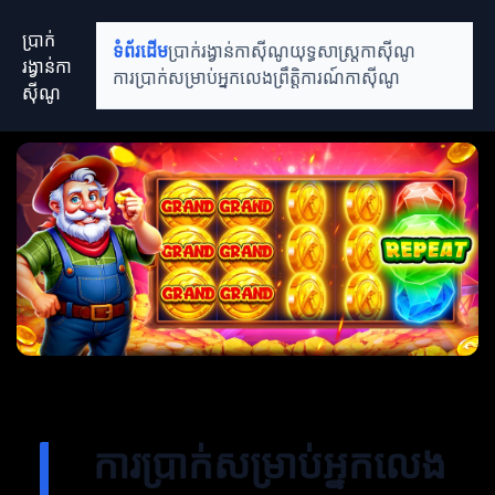
ប្រាក់
ទំព័រដើម
ប្រាក់រង្វាន់កាស៊ីណូ
យុទ្ធសាស្ត្រកាស៊ីណូ
រង្វាន់កា
ការប្រាក់សម្រាប់អ្នកលេង
ព្រឹត្តិការណ៍កាស៊ីណូ
ស៊ីណូ
ការប្រាក់សម្រាប់អ្នកលេង