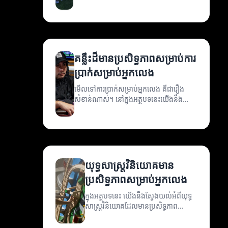
ប្រាក់ចំណេញ។ បទនេះនឹងពិភាក្សាអំពី
ព្រឹត្តិការណ៍កាស៊ីណូនានា និងគន្លឹះសម្រាប់អ្នក
លេង។
គន្លឹះដ៏មានប្រសិទ្ធភាពសម្រាប់ការ
ប្រាក់សម្រាប់អ្នកលេង
មើលទៅការប្រាក់សម្រាប់អ្នកលេង គឺជារឿង
សំខាន់ណាស់។ នៅក្នុងអត្ថបទនេះយើងនឹង
ពិភាក្សាអំពីគន្លឹះនិងយុទ្ធសាស្ត្រដែលអាចជួយអ្នក
ក្នុងការលេងដោយមានប្រសិទ្ធភាព។
យុទ្ធសាស្ត្រវិនិយោគមាន
ប្រសិទ្ធភាពសម្រាប់អ្នកលេង
ក្នុងអត្ថបទនេះ យើងនឹងស្វែងយល់អំពីយុទ្ធ
សាស្ត្រវិនិយោគដែលមានប្រសិទ្ធភាព
សម្រាប់អ្នកលេង។