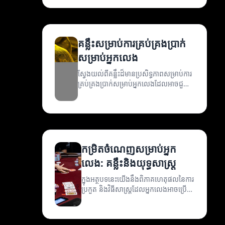
គន្លឹះសម្រាប់ការគ្រប់គ្រងប្រាក់
សម្រាប់អ្នកលេង
ស្វែងយល់ពីគន្លឹះដ៏មានប្រសិទ្ធភាពសម្រាប់ការ
គ្រប់គ្រងប្រាក់សម្រាប់អ្នកលេងដែលអាចជួយ
អ្នកក្នុងការប្រកួតឲ្យមានភាពជោគជ័យ។
កម្រិតចំណេញសម្រាប់អ្នក
លេង: គន្លឹះនិងយុទ្ធសាស្ត្រ
ក្នុងអត្ថបទនេះយើងនឹងពិភាគហេតុផលនៃការ
ប្រកួត និងវិធីសាស្ត្រដែលអ្នកលេងអាចប្រើ
ដើម្បីបង្កើនចំណូល។