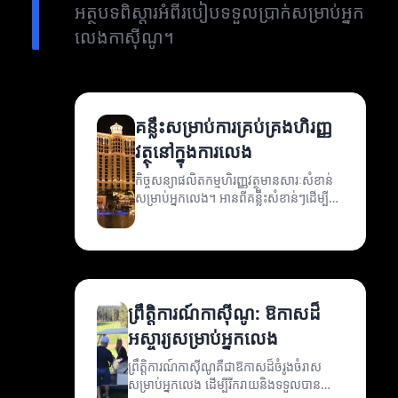
អត្ថបទពិស្តារអំពីរបៀបទទួលប្រាក់សម្រាប់អ្នក
លេងកាស៊ីណូ។
គន្លឹះសម្រាប់ការគ្រប់គ្រងហិរញ្ញ
វត្ថុនៅក្នុងការលេង
កិច្ចសន្យាផលិតកម្មហិរញ្ញវត្ថុមានសារៈសំខាន់
សម្រាប់អ្នកលេង។ អានពីគន្លឹះសំខាន់ៗដើម្បី
ទទួលបានការគ្រប់គ្រងហិរញ្ញវត្ថុដ៏មាន
ប្រសិទ្ធភាព។
ព្រឹត្តិការណ៍កាស៊ីណូ: ឱកាសដ៏
អស្ចារ្យសម្រាប់អ្នកលេង
ព្រឹត្តិការណ៍កាស៊ីណូគឺជាឱកាសដ៏ចំរូងចំរាស
សម្រាប់អ្នកលេង ដើម្បីរីករាយនិងទទួលបាន