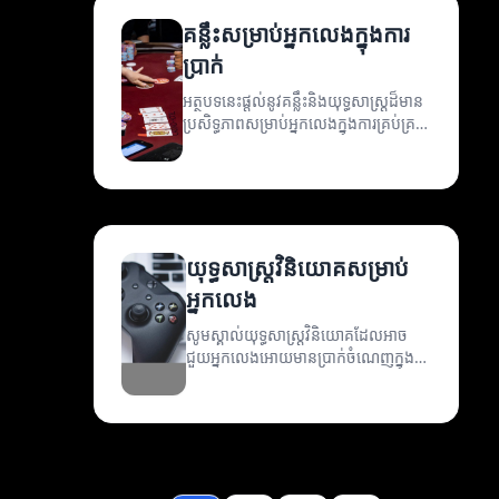
គន្លឹះសម្រាប់អ្នកលេងក្នុងការ
ប្រាក់
អត្ថបទនេះផ្តល់នូវគន្លឹះនិងយុទ្ធសាស្ត្រដ៏មាន
ប្រសិទ្ធភាពសម្រាប់អ្នកលេងក្នុងការគ្រប់គ្រង
ប្រាក់របស់ពួកគេ។
យុទ្ធសាស្ត្រវិនិយោគសម្រាប់
អ្នកលេង
សូមស្គាល់យុទ្ធសាស្ត្រវិនិយោគដែលអាច
ជួយអ្នកលេងអោយមានប្រាក់ចំណេញក្នុង
ការលេងហ្គេម។