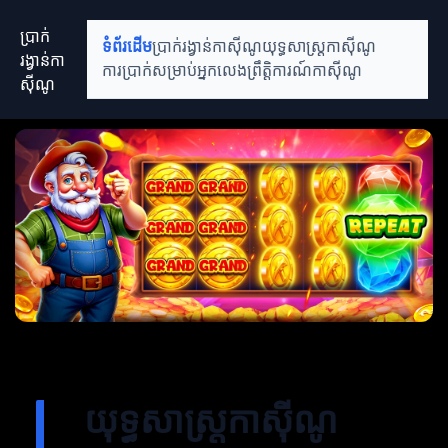
ប្រាក់
ទំព័រដើម
ប្រាក់រង្វាន់កាស៊ីណូ
យុទ្ធសាស្ត្រកាស៊ីណូ
រង្វាន់កា
ការប្រាក់សម្រាប់អ្នកលេង
ព្រឹត្តិការណ៍កាស៊ីណូ
ស៊ីណូ
យុទ្ធសាស្ត្រកាស៊ីណូ