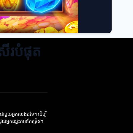
សើរបំផុត
ងជាមួយអ្នកលេងដទៃ។ ដើម្បី
ជួយអ្នកឈ្នះកាន់តែច្រើន។