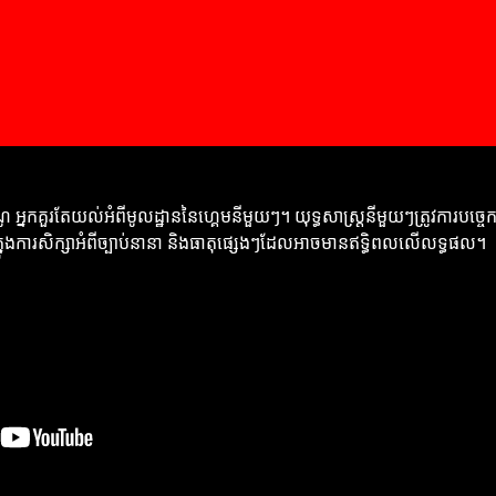
ូ អ្នកគួរតែយល់អំពីមូលដ្ឋាននៃហ្គេមនីមួយៗ។ យុទ្ធសាស្ត្រនីមួយៗត្រូវការបច
់ក្នុងការសិក្សាអំពីច្បាប់នានា និងធាតុផ្សេងៗដែលអាចមានឥទ្ធិពលលើលទ្ធផល។