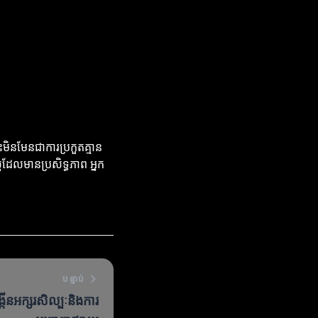
ះមិនមែនជាការប្រកួតគ្មាន
រដែលមានប្រសិទ្ធភាព អ្នក
បន្ទាប់
្កើនអក្សរសិល្បៈនិងការ