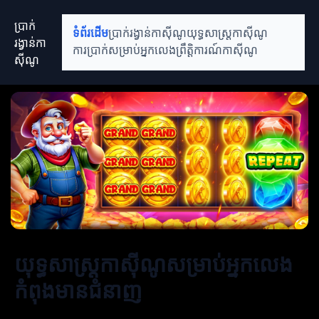
ប្រាក់
ទំព័រដើម
ប្រាក់រង្វាន់កាស៊ីណូ
យុទ្ធសាស្ត្រកាស៊ីណូ
រង្វាន់កា
ការប្រាក់សម្រាប់អ្នកលេង
ព្រឹត្តិការណ៍កាស៊ីណូ
ស៊ីណូ
យុទ្ធសាស្ត្រកាស៊ីណូសម្រាប់អ្នកលេង
កំពុងមានជំនាញ