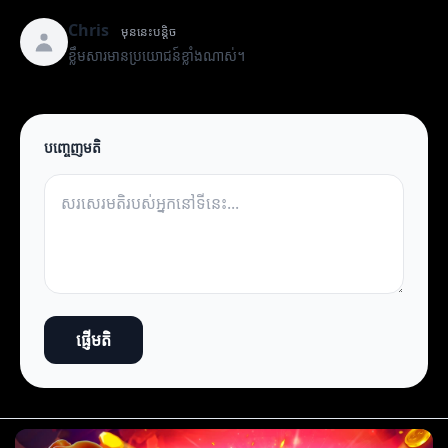
Chris
មុននេះបន្តិច
ខ្លឹមសារមានប្រយោជន៍ខ្លាំងណាស់។
បញ្ចេញមតិ
ផ្ញើមតិ