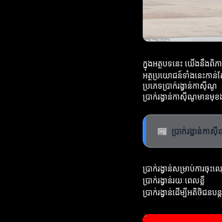
ក្នុងអត្ថបទនេះ យើងនឹងពិភាគ
អត្ថប្រយោជន៍ទាំងនេះកាន់ត
ប្រភេទប្រាក់រង្វាន់កាស៊ីណូ
ប្រាក់រង្វាន់កាស៊ីណូមាន
📰
ប្រាក់រង្វាន់កាស៊
ប្រាក់រង្វាន់សម្រាប់ការចុះឈ្
ប្រាក់រង្វាន់រយៈពេលខ្លី
ប្រាក់រង្វាន់ដើម្បីអតិថិជនបន្ត