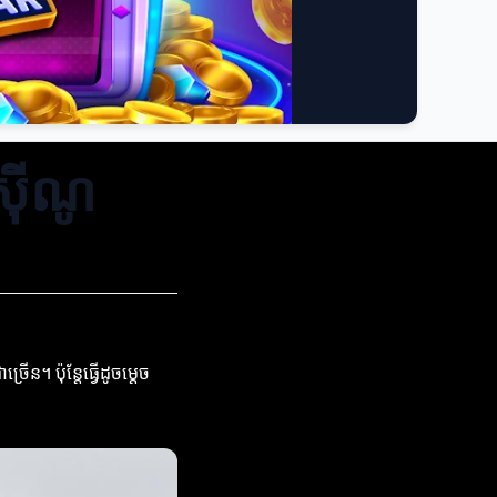
ស៊ីណូ
ើន។ ប៉ុន្តែធ្វើដូចម្តេច