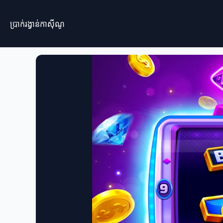
ប្រាក់រង្វាន់កាស៊ីណូ