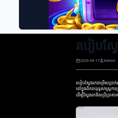
របៀបស្វែ
2026-04-17
Admin
របៀបស្វែងរកជម្រើសប្រាក់រង
នៅក្នុងពិភពយុទ្ធសាស្ត្រការ
ដើម្បីស្វែងរកនិងប្រើប្រាស