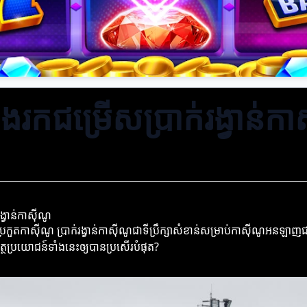
ងរកជម្រើសប្រាក់រង្វាន់កា
្វាន់កាស៊ីណូ
ប្រកួតកាស៊ីណូ ប្រាក់រង្វាន់កាស៊ីណូជាទីប្រឹក្សាសំខាន់សម្រាប់កាស៊ីណូអនឡាញជាច្រ
់អត្ថប្រយោជន៍ទាំងនេះឲ្យបានប្រសើរបំផុត?