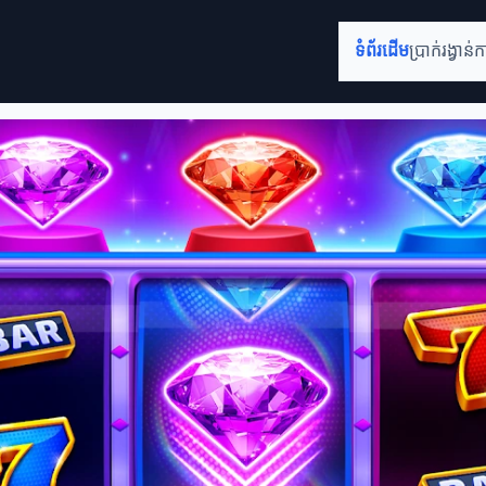
ទំព័រដើម
ប្រាក់រង្វាន